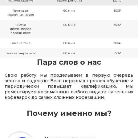
Наименование
Время ремонта
Цена
Чистка от
60 мин
300₽
кофейных масел
Чистка
60 мин
350₽
диспенсеров
подачи кофе
Замена тэна
60 мин
300₽
Замена жерновов
60 мин
550₽
Пара слов о нас
Свою работу мы проделываем в первую очередь
честно и надежно. Весь персонал прошел обучение и
периодически повышает квалификацию. Мы
ремонтируем кофемашины любого вида от капельных
кофеварок до самых сложных кофемашин.
Почему именно мы?